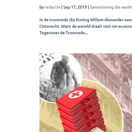
by
redactie
|
Sep 17, 2019
|
Samenleving die werk
In de troonrede die Koning Willem-Alexander vand
Onterecht. Want de wereld draait niet om econom
Tegenover de Troonrede...