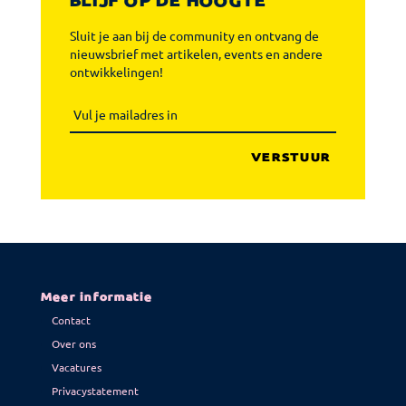
BLIJF OP DE HOOGTE
Sluit je aan bij de community en ontvang de
nieuwsbrief met artikelen, events en andere
ontwikkelingen!
Meer informatie
Contact
Over ons
Vacatures
Privacystatement