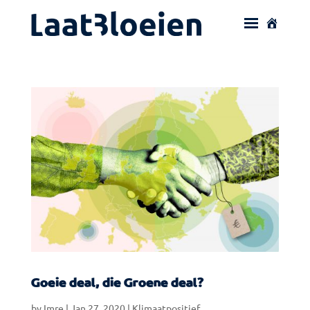
Goeie deal, die Groene deal?
by
Imre
|
Jan 27, 2020
|
Klimaatpositief