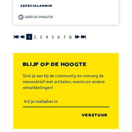
2SPECIALADMIN
LEESTIJD: MINUUTJE
1
2
3
4
5
6
7
8
BLIJF OP DE HOOGTE
Sluit je aan bij de community en ontvang de
nieuwsbrief met artikelen, events en andere
ontwikkelingen!