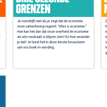
Je overdrijft niet als je zegt dat de economie
D
onze samenleving regeert. "Alles is economie."
h
Hoe kan het dan dat onze overheid de economie
i
als iets neutraals is blijven zien? En hoe verander
m
r
je dat? Je leest het in deze eerste bouwsteen
s
van ons boek-in-wording.
l
g