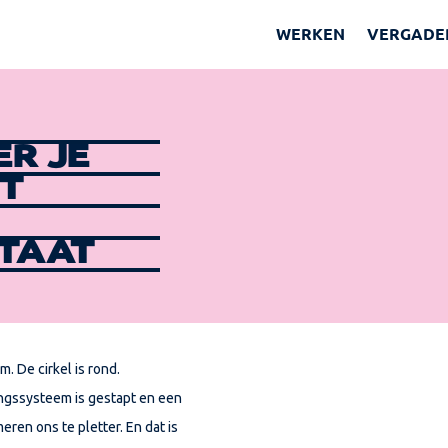
WERKEN
VERGADE
ER JE
ET
STAAT
. De cirkel is rond.
ingssysteem is gestapt en een
en ons te pletter. En dat is