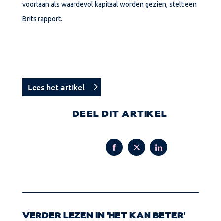
voortaan als waardevol kapitaal worden gezien, stelt een
Brits rapport.
Lees het artikel
DEEL DIT ARTIKEL
Share
Share
Share
on
on
on
Facebook
Twitter
LinkedIn
VERDER LEZEN IN 'HET KAN BETER'