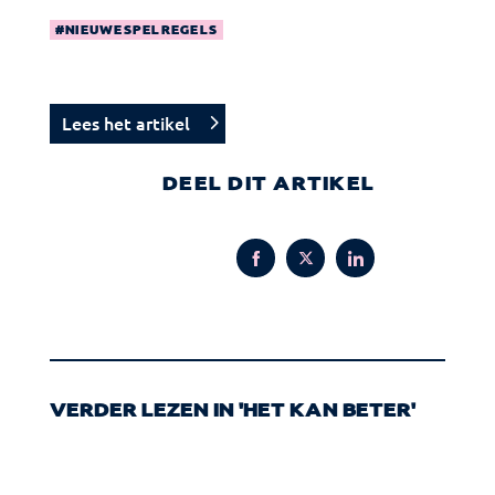
NIEUWESPELREGELS
Lees het artikel
DEEL DIT ARTIKEL
Share
Share
Share
on
on
on
Facebook
Twitter
LinkedIn
VERDER LEZEN IN 'HET KAN BETER'