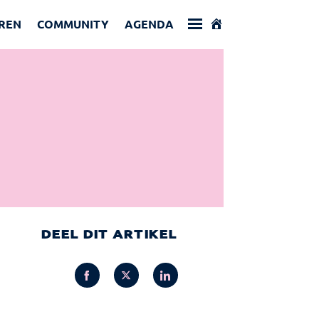
REN
COMMUNITY
AGENDA
DEEL DIT ARTIKEL
Share
Share
Share
on
on
on