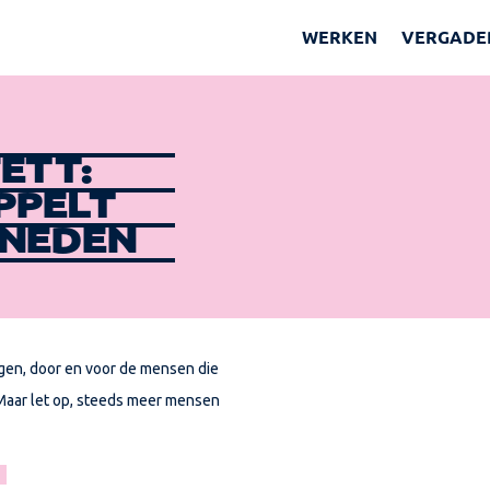
WERKEN
VERGADE
ETT:
PPELT
ENEDEN
gen, door en voor de mensen die
s. Maar let op, steeds meer mensen
G