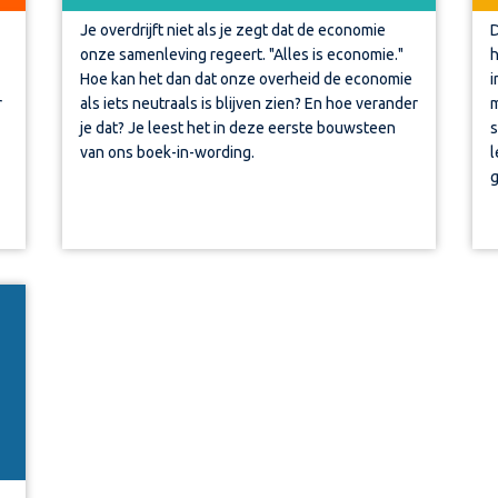
Je overdrijft niet als je zegt dat de economie
D
onze samenleving regeert. "Alles is economie."
h
Hoe kan het dan dat onze overheid de economie
i
als iets neutraals is blijven zien? En hoe verander
m
r
je dat? Je leest het in deze eerste bouwsteen
s
van ons boek-in-wording.
l
g