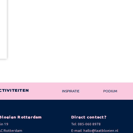
CTIVITEITEN
INSPIRATIE
PODIUM
Bloeien Rotterdam
Direct contact?
in 19
Tel:
085-060 8978
AC Rotterdam
E-mail:
hallo@laatbloeien.nl