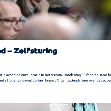
d – Zelfsturing
tie avond op onze locatie in Rotterdam. Donderdag 20 februari staat h
eente Hollands Kroon: Corine Hansen, Organisatieadviseur over de succe