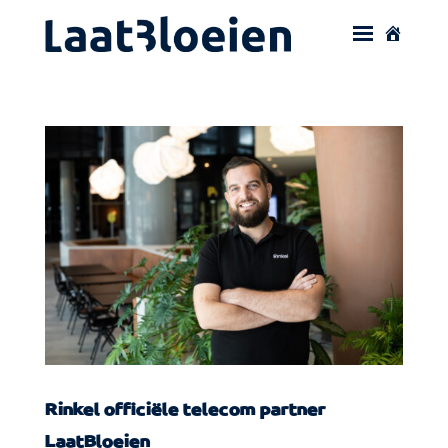
Rinkel officiële telecom partner
LaatBloeien