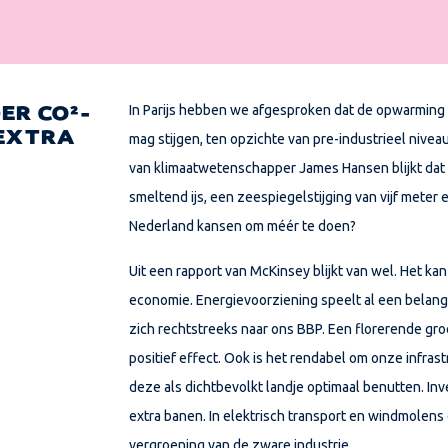
In Parijs hebben we afgesproken dat de opwarming 
ER CO₂-
 EXTRA
mag stijgen, ten opzichte van pre-industrieel niveau
van klimaatwetenschapper James Hansen blijkt dat 
smeltend ijs, een zeespiegelstijging van vijf meter
Nederland kansen om méér te doen?
Uit een rapport van McKinsey blijkt van wel. Het ka
economie. Energievoorziening speelt al een belangr
zich rechtstreeks naar ons BBP. Een florerende gro
positief effect. Ook is het rendabel om onze infras
deze als dichtbevolkt landje optimaal benutten. In
extra banen. In elektrisch transport en windmolens
vergroening van de zware industrie.