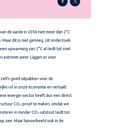
van de aarde in 2050 niet meer dan 2°C
. Maar dit is niet genoeg. Uit onderzoek
een opwarming van 2°C al leidt tot snel
 en extreem weer. Liggen er voor
n zelfs goed uitpakken voor de
ijke rol in onze economie en vertaalt
ene energie-sector heeft dus een direct
tructuur CO
₂
-proof te maken, omdat we
vesteren in minder CO
₂
-uitstoot leidt tot
 op zee. Maar bijvoorbeeld ook in de