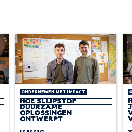
ONDERNEMEN MET IMPACT
HOE SLIJPSTOF
DUURZAME
OPLOSSINGEN
ONTWERPT
02.02.2023
1