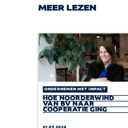
MEER LEZEN
T
ONDERNEMEN MET IMPACT
HOE NOORDERWIND
VAN BV NAAR
GEREN
COÖPERATIE GING
SERS
01.05.2024