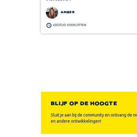
AMBER
LEESTIJD: EVEN ZITTEN
BLIJF OP DE HOOGTE
Sluit je aan bij de community en ontvang de n
en andere ontwikkelingen!