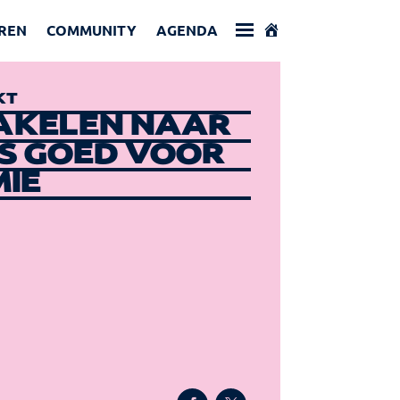
REN
COMMUNITY
AGENDA
KT
AKELEN NAAR
IS GOED VOOR
IE