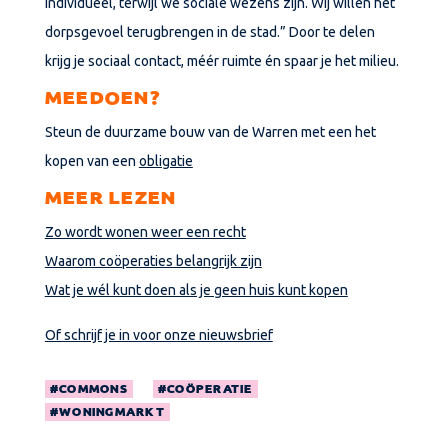
individueel, terwijl we sociale wezens zijn. Wij willen het
dorpsgevoel terugbrengen in de stad.” Door te delen
krijg je sociaal contact, méér ruimte én spaar je het milieu.
MEEDOEN?
Steun de duurzame bouw van de Warren met een het
kopen van een
obligatie
MEER LEZEN
Zo wordt wonen weer een recht
Waarom coöperaties belangrijk zijn
Wat je wél kunt doen als je geen huis kunt kopen
Of schrijf je in voor onze nieuwsbrief
COMMONS
COÖPERATIE
WONINGMARKT