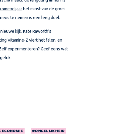
komend jaar
het minst van de groei.
rieus te nemen is een leeg doel.
 nieuwe kijk. Kate Raworth’s
ting
Vitamine-Z
viert het falen, en
 Zelf experimenteren? Geef eens wat
 geluk.
E ECONOMIE
ONGELIJKHEID