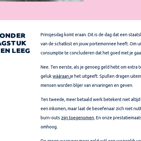
Prinsjesdag komt eraan. Dit is de dag dat een staat
ZONDER
AGSTUK
van de schatkist en jouw portemonnee heeft. Om u
EEN LEEG
consumptie te concluderen dat het goed met je gaa
Nee. Ten eerste, als je genoeg geld hebt om extra t
geluk
wááraan
je het uitgeeft. Spullen dragen uitei
mensen worden blijer van ervaringen en geven.
Ten tweede, meer betaald werk betekent niet altijd 
een inkomen, maar laat de beoefenaar zich niet nut
burn-outs
zijn toegenomen
. En onze prestatiemaats
omhoog.
De groep waarvoor meer geld wél een wezenlijk vers