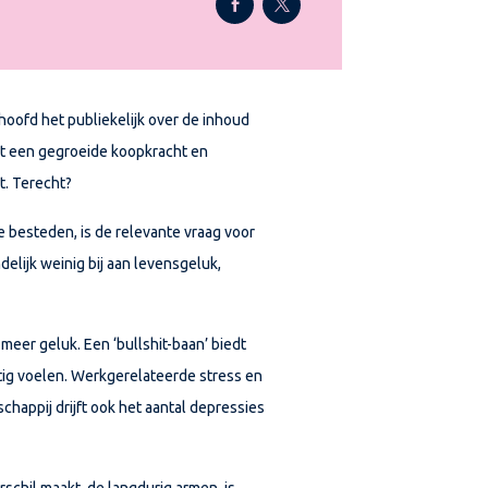
shoofd het publiekelijk over de inhoud
it een gegroeide koopkracht en
t. Terecht?
e besteden, is de relevante vraag voor
ndelijk weinig bij aan levensgeluk,
meer geluk. Een ‘bullshit-baan’ biedt
tig voelen. Werkgerelateerde stress en
chappij drijft ook het aantal depressies
chil maakt, de langdurig armen, is