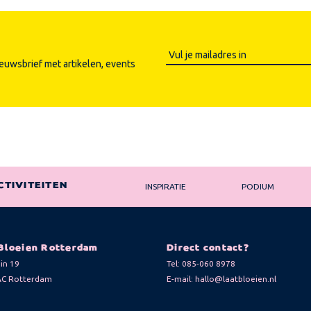
ieuwsbrief met artikelen, events
CTIVITEITEN
INSPIRATIE
PODIUM
Bloeien Rotterdam
Direct contact?
in 19
Tel:
085-060 8978
AC Rotterdam
E-mail:
hallo@laatbloeien.nl