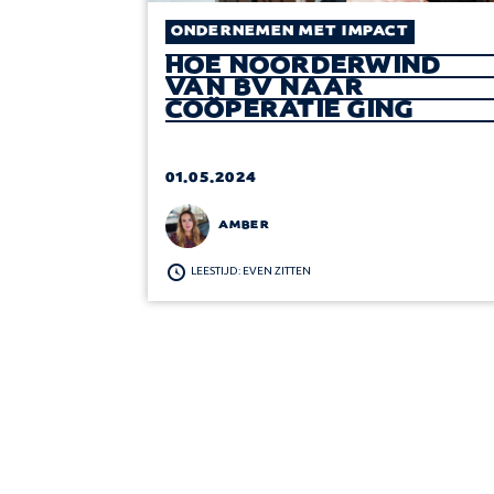
T
ONDERNEMEN MET IMPACT
HOE NOORDERWIND
VAN BV NAAR
GEREN
COÖPERATIE GING
SERS
01.05.2024
AMBER
LEESTIJD: EVEN ZITTEN