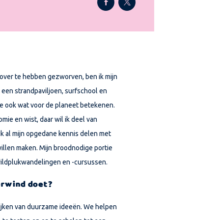
 over te hebben gezworven, ben ik mijn
 een strandpaviljoen, surfschool en
lde ook wat voor de planeet betekenen.
mie en wist, daar wil ik deel van
ik al mijn opgedane kennis delen met
illen maken. Mijn broodnodige portie
ildplukwandelingen
en -cursussen.
erwind doet?
ijken van duurzame ideeën. We helpen