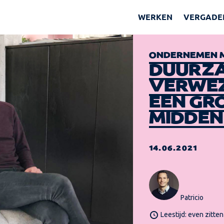
WERKEN
VERGADE
ONDERNEMEN M
DUURZA
VERWEZ
EEN GR
MIDDEN 
14.06.2021
Patricio
Leestijd: even zitten