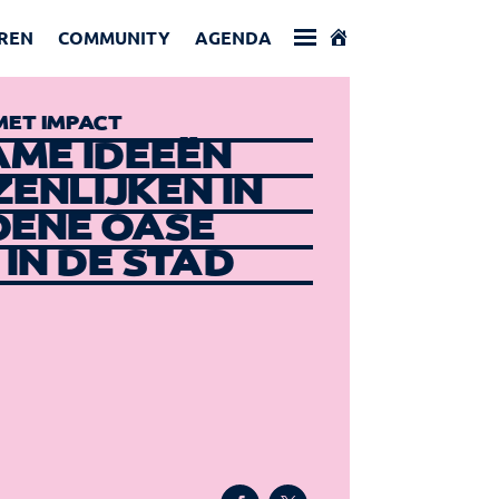
REN
COMMUNITY
AGENDA
ET IMPACT
ME IDEEËN
ENLIJKEN IN
OENE OASE
IN DE STAD