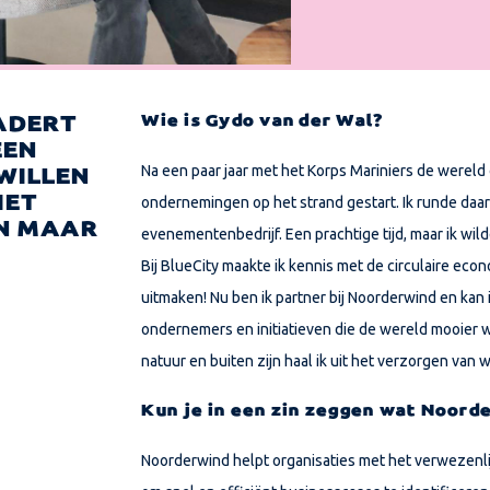
Wie is Gydo van der Wal?
ADERT
EEN
Na een paar jaar met het Korps Mariniers de wereld
WILLEN
ondernemingen op het strand gestart. Ik runde daar
IET
JN MAAR
evenementenbedrijf. Een prachtige tijd, maar ik wi
Bij
BlueCity
maakte ik kennis met de circulaire econo
uitmaken! Nu ben ik partner bij
Noorderwind
en kan 
ondernemers en initiatieven die de wereld mooier w
natuur en buiten zijn haal ik uit het verzorgen van
w
Kun je in een zin zeggen wat Noord
Noorderwind helpt organisaties met het verwezenl