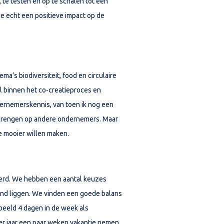
, te testen en op te schalen tot een
 echt een positieve impact op de
ma’s biodiversiteit, food en circulaire
l binnen het co-creatieproces en
ernemerskennis, van toen ik nog een
erbrengen op andere ondernemers. Maar
e mooier willen maken.
eerd. We hebben een aantal keuzes
and liggen. We vinden een goede balans
beeld 4 dagen in de week als
r jaar een paar weken vakantie nemen.