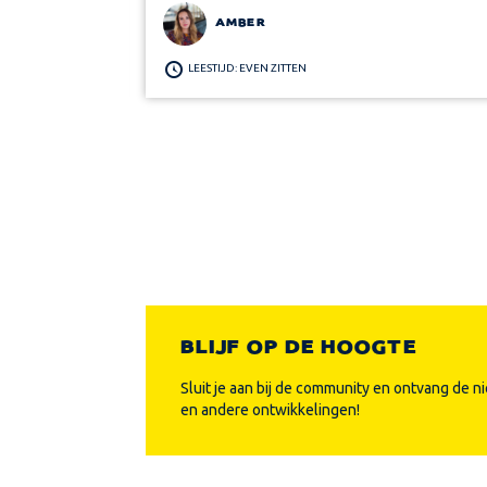
AMBER
LEESTIJD: EVEN ZITTEN
BLIJF OP DE HOOGTE
Sluit je aan bij de community en ontvang de n
en andere ontwikkelingen!