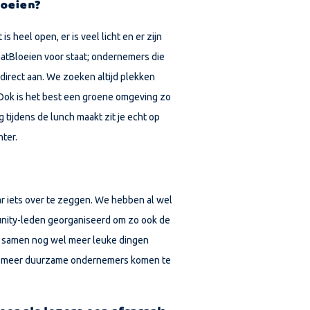
loeien?
 is heel open, er is veel licht en er zijn
LaatBloeien voor staat; ondernemers die
direct aan. We zoeken altijd plekken
ok is het best een groene omgeving zo
 tijdens de lunch maakt zit je echt op
ter.
aar iets over te zeggen. We hebben al wel
unity-leden georganiseerd om zo ook de
in samen nog wel meer leuke dingen
nog meer duurzame ondernemers komen te