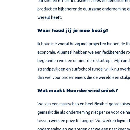
om snel en efficiënt businesscases te identificeren
product en bijbehorende duurzame onderneming die
wereld heeft.
Waar houd jij je mee bezig?
Ik houd me vooral bezig met projecten binnen de the
economie. Allemaal hebben we een faciliterende ro
begeleiden we een of meerdere start-ups. Mijn ond
strandpaviljoen en surfschool runde, wil ik nu ov
dan wel voor ondernemers die de wereld een stukj
Wat maakt Noorderwind uniek?
We zijn een maatschap en heel flexibel georganis
gemaakt die als onderneming niet per se voor de h
tussen werk en privé belangrijk. We werken bijvoor
onderneming en we zorgen dat we een paar keer pe