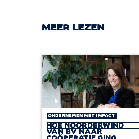
MEER LEZEN
T
ONDERNEMEN MET IMPACT
HOE NOORDERWIND
VAN BV NAAR
GEREN
COÖPERATIE GING