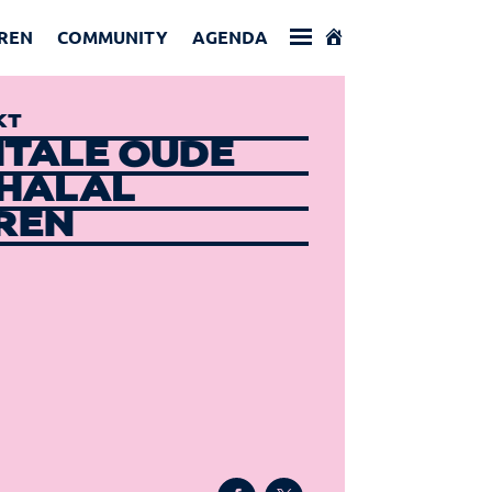
REN
COMMUNITY
AGENDA
KT
ITALE OUDE
 HALAL
REN