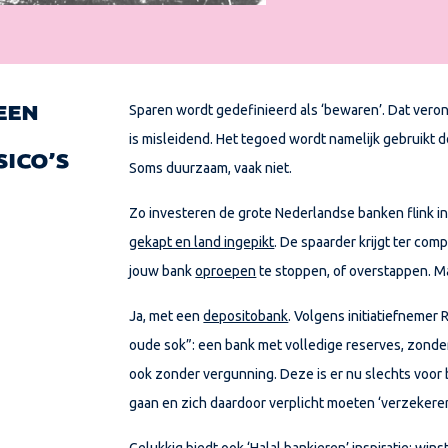
Sparen wordt gedefinieerd als ‘bewaren’. Dat verond
EEN
is misleidend. Het tegoed wordt namelijk gebruikt 
SICO’S
Soms duurzaam, vaak niet.
Zo investeren de grote Nederlandse banken flink in
gekapt en land ingepikt
. De spaarder krijgt ter co
jouw bank
oproepen
te stoppen, of overstappen. M
Ja, met een
depositobank
. Volgens initiatiefnemer 
oude sok”: een bank met volledige reserves, zonder
ook zonder vergunning. Deze is er nu slechts voor b
gaan en zich daardoor verplicht moeten ‘verzekeren
Gelukkig biedt ook ‘
Halal bankieren
’ inspiratie: win