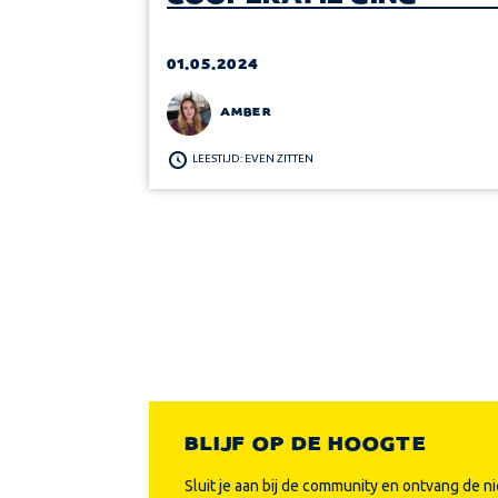
SERS
01.05.2024
AMBER
LEESTIJD: EVEN ZITTEN
BLIJF OP DE HOOGTE
Sluit je aan bij de community en ontvang de n