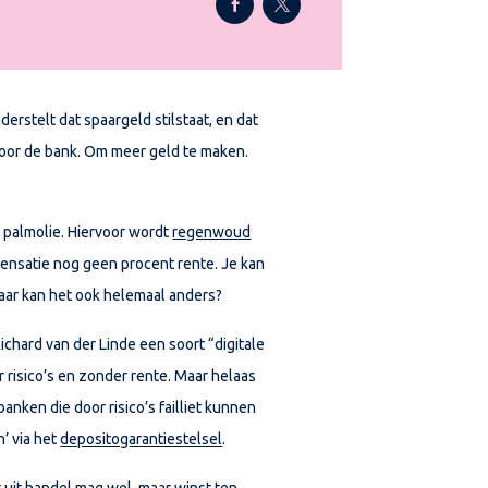
erstelt dat spaargeld stilstaat, en dat
door de bank. Om meer geld te maken.
 palmolie. Hiervoor wordt
regenwoud
mpensatie nog geen procent rente. Je kan
aar kan het ook helemaal anders?
Richard van der Linde een soort “digitale
 risico’s en zonder rente. Maar helaas
anken die door risico’s failliet kunnen
’ via het
depositogarantiestelsel
.
st uit handel mag wel, maar winst ten