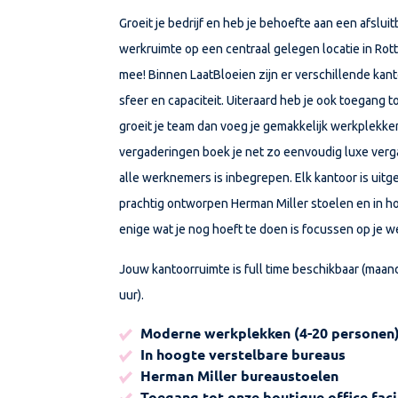
Groeit je bedrijf en heb je behoefte aan een afslui
werkruimte op een centraal gelegen locatie in Rot
mee! Binnen LaatBloeien zijn er verschillende kan
sfeer en capaciteit. Uiteraard heb je ook toegang to
groeit je team dan voeg je gemakkelijk werkplekken
vergaderingen boek je net zo eenvoudig luxe verg
alle werknemers is inbegrepen. Elk kantoor is uit
prachtig ontworpen Herman Miller stoelen en in h
enige wat je nog hoeft te doen is focussen op je we
Jouw kantoorruimte is full time beschikbaar (maan
uur).
Moderne werkplekken (4-20 personen
In hoogte verstelbare bureaus
Herman Miller bureaustoelen
Toegang tot onze boutique office faci