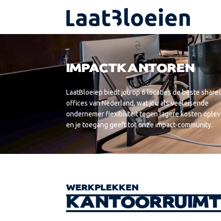
IMPACTKANTOREN
LaatBloeien biedt jou op 6 locaties de beste share
offices van Nederland, wat jou als veeleisende
ondernemer flexibiliteit tegen lagere kosten oplev
en je toegang geeft tot onze impact-community.
WERKPLEKKEN
KANTOORRUIMT