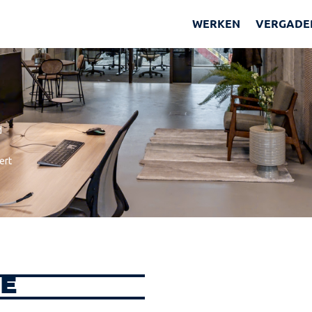
WERKEN
VERGADE
d
ert
E