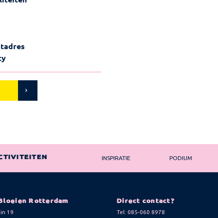
stadres
ty
CTIVITEITEN
INSPIRATIE
PODIUM
Bloeien Rotterdam
Direct contact?
in 19
Tel:
085-060 8978