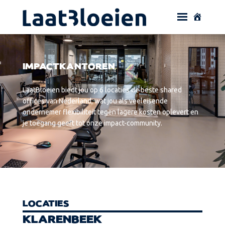
IMPACTKANTOREN
LaatBloeien biedt jou op 6 locaties de beste shared
offices van Nederland, wat jou als veeleisende
ondernemer flexibiliteit tegen lagere kosten oplevert en
je toegang geeft tot onze impact-community.
LOCATIES
KLARENBEEK